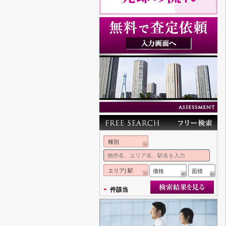
種別
エリア| 駅
価格
面積
-
件該当