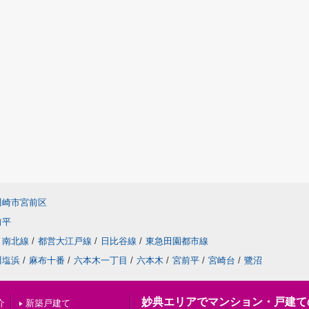
川崎市宮前区
前平
南北線
/
都営大江戸線
/
日比谷線
/
東急田園都市線
川塩浜
/
麻布十番
/
六本木一丁目
/
六本木
/
宮前平
/
宮崎台
/
鷺沼
妙典エリアでマンション・戸建て
介
新築戸建て