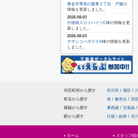
東金市季美の森東２丁目 戸建
の
情報を更新しました。
2026-08-03
行徳南スカイハイツC棟
の情報を更
新しました。
2026-08-03
サザンコーポラスA棟
の情報を更新
しました。
市区町村から探す
市川市
/
港区
/
町名から探す
幸
/
麻布台
/
宮
路線から探す
東西線
/
京葉線
/
駅から探す
行徳
/
妙典
/
市
ホーム
スタッフ紹