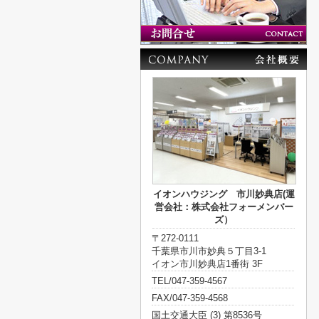
イオンハウジング 市川妙典店(運
営会社：株式会社フォーメンバー
ズ）
〒272-0111
千葉県市川市妙典５丁目3-1
イオン市川妙典店1番街 3F
TEL/047-359-4567
FAX/047-359-4568
国土交通大臣 (3) 第8536号