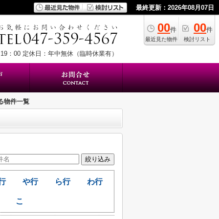
最終更新：2026年08月07日
00
00
件
件
最近見た物件
検討リスト
19：00
定休日：年中無休（臨時休業有）
る物件一覧
行
や行
ら行
わ行
こ