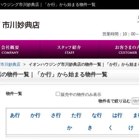
ハウジング市川妙典店｜「か行」から始まる物件一覧
営業時間：10：00～
グ市川妙典店
>
イオンハウジング市川妙典店の物件一覧｜「か行」から始ま
店の物件一覧｜「か行」から始まる物件一覧
物件一覧
販売中の物件のみ表示
物件名で絞り込む
あ行
か行
さ行
た行
な行
は行
ま
か
き
く
け