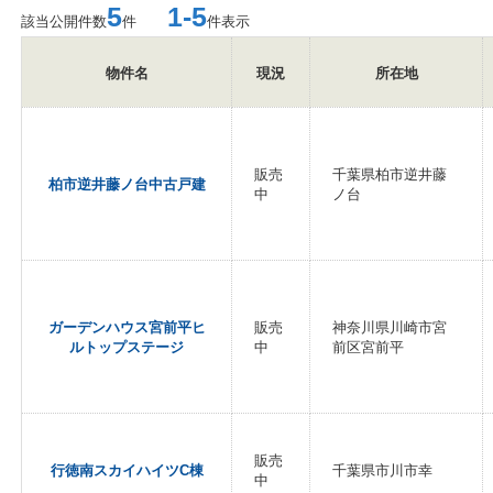
5
1-5
該当公開件数
件
件表示
物件名
現況
所在地
販売
千葉県柏市逆井藤
柏市逆井藤ノ台中古戸建
中
ノ台
ガーデンハウス宮前平ヒ
販売
神奈川県川崎市宮
ルトップステージ
中
前区宮前平
販売
行徳南スカイハイツC棟
千葉県市川市幸
中