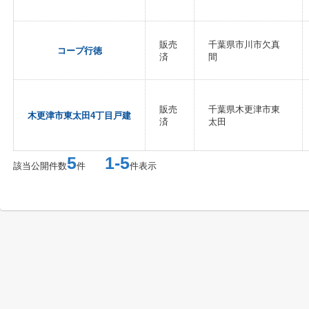
販売
千葉県市川市欠真
コープ行徳
済
間
販売
千葉県木更津市東
木更津市東太田4丁目戸建
済
太田
5
1-5
該当公開件数
件
件表示