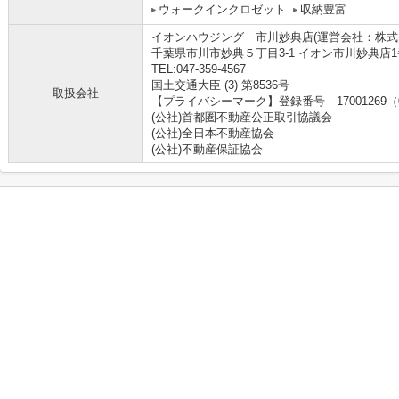
ウォークインクロゼット
収納豊富
イオンハウジング 市川妙典店(運営会社：株
千葉県市川市妙典５丁目3-1 イオン市川妙典店1番
TEL:047-359-4567
国土交通大臣 (3) 第8536号
取扱会社
【プライバシーマーク】登録番号 17001269（
(公社)首都圏不動産公正取引協議会
(公社)全日本不動産協会
(公社)不動産保証協会