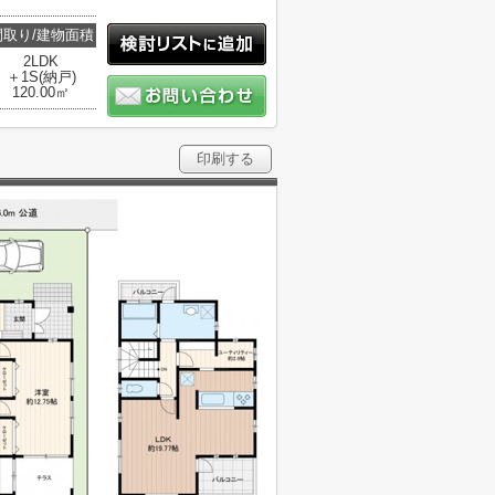
間取り/建物面積
2LDK
＋1S(納戸)
120.00㎡
印刷する