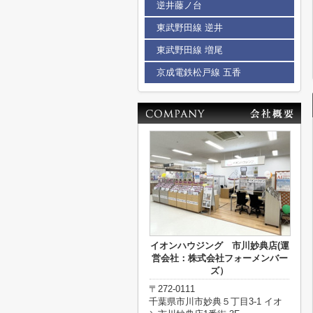
逆井藤ノ台
東武野田線 逆井
東武野田線 増尾
京成電鉄松戸線 五香
イオンハウジング 市川妙典店(運
営会社：株式会社フォーメンバー
ズ）
〒272-0111
千葉県市川市妙典５丁目3-1 イオ