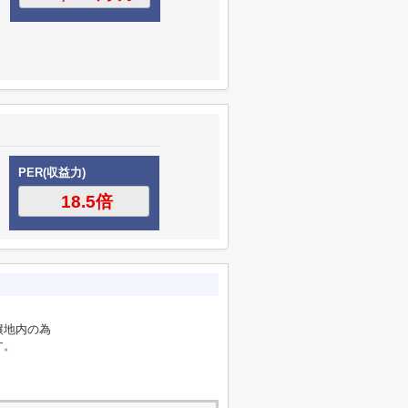
PER(収益力)
譲地内の為
す。