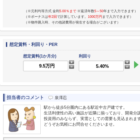
（※元利均等方式 金利
5.00％まで
※返済年数
5～50
年まで入力できます）
（※ボーナスは
年2回
で計算しています。
1000万円
まで入力できます）
（※物件購入時、その他諸費用が発生する場合がございます）
想定賃料・利回り・PER
想定賃料(1か月分)
利回り
担当者のコメント
泉澤忍
駅から徒歩5分圏内にある駅近中古戸建です。
生活利便性の高い施設が近隣に揃っており、開発分
投資用のみならず、実需としての需要も見込まれま
どうぞお気軽にお問合せくださいませ。