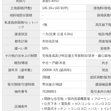
利回り
表面5.40%
/-
土地面積(坪数)
145.19㎡(43.91坪)
借地料/借地
傾斜地部分面積
-
路地状敷
私道負担面積/セットバ
-/無
高圧線下
ック
接道状況
一方(北東 公道 6.0m)
地目/地
都市計画
市街化区域
用途地
建ぺい率
50%
容積率
その他の法令上の制限
宅地造成及び特定盛土等規制法/逆井・藤心築
種別/構造
中古一戸建/木造
向き
築年月（築年数）
2000年 4月 (築26年)
現況
階建
2階建
総区画数/販
取引態様/引渡時期
専任媒介/相談
建築確認
物件番号
75289953
取引条件の有
閑静な住宅地
室内洗濯機置場
フローリン
公共下水
電気有
ガスコンロ
コンロ２口
設備条件
対面式キッチン
コンロ３口
バス・トイレ