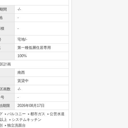
期間
-/-
地
-
面積
-
勢
宅地/-
域
第一種低層住居専用
100%
地区計画
南西
賃貸中
売区画数
-/-
番号
-
効期限
2026年08月17日
グ
バルコニー
都市ガス
公営水道
以上
システムキッチン
別
独立洗面台