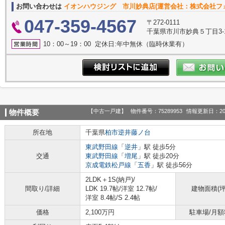
お問い合わせは
イオンハウジング 市川妙典店(運営会社：株式会社フ
047-359-4567
〒272-0111
千葉県市川市妙典５丁目3-1
10：00～19：00 定休日:年中無休（臨時休業有）
【中古一戸建】
物件番号：75289953
情報更新日：20
物件概要
所在地
千葉県
柏市
逆井藤ノ台
東武野田線
「
逆井
」駅 徒歩5分
交通
東武野田線
「
増尾
」駅 徒歩20分
京成電鉄松戸線
「
五香
」駅 徒歩56分
2LDK＋1S(納戸)/
間取り/詳細
LDK 19.7帖
/
洋室 12.7帖
/
建物面積(坪
洋室 8.4帖
/
S 2.4帖
価格
2,100万円
駐車場/月額