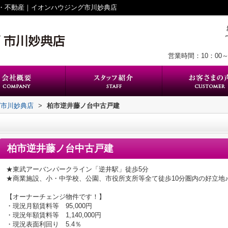
・不動産｜イオンハウジング市川妙典店
営業時間：10：00～
グ市川妙典店
>
柏市逆井藤ノ台中古戸建
柏市逆井藤ノ台中古戸建
★東武アーバンパークライン「逆井駅」徒歩5分
★商業施設、小・中学校、公園、市役所支所等全て徒歩10分圏内の好立地
【オーナーチェンジ物件です！】
・現況月額賃料等 95,000円
・現況年額賃料等 1,140,000円
・現況表面利回り 5.4％