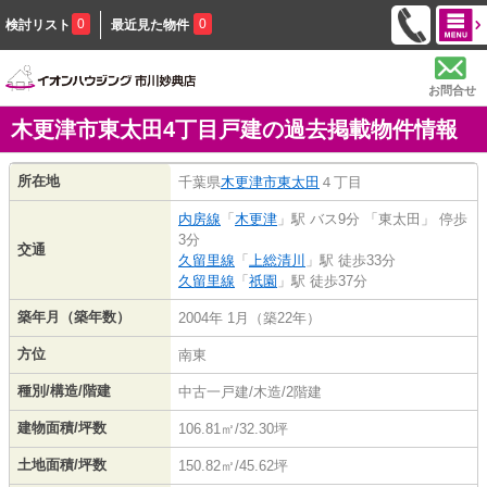
0
0
検討リスト
最近見た物件
お問合せ
木更津市東太田4丁目戸建の過去掲載物件情報
所在地
千葉県
木更津市
東太田
４丁目
内房線
「
木更津
」駅 バス9分 「東太田」 停歩
3分
交通
久留里線
「
上総清川
」駅 徒歩33分
久留里線
「
祇園
」駅 徒歩37分
築年月（築年数）
2004年 1月（築22年）
方位
南東
種別/構造/階建
中古一戸建/木造/2階建
建物面積/坪数
106.81㎡/32.30坪
土地面積/坪数
150.82㎡/45.62坪