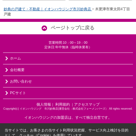
妙典の戸建て・不動産｜イオンハウジング市川妙典店
>
木更津市東太田4丁目
戸建
ページトップに戻る
営業時間:10：00～19：00
定休日:年中無休（臨時休業有）
ホーム
会社概要
お問い合わせ
PCサイト
個人情報
利用規約
アクセスマップ
｜
｜
Copyright(c) イオンハウジング 市川妙典店(運営会社：株式会社フォーメンバーズ） All rights reserved.
イオンハウジングの加盟店は、すべて独立自営です。
当サイトでは、お客さまの当サイト利用状況把握、サービス向上検討を目的
として、クッキー（Cookie）を使用しています。