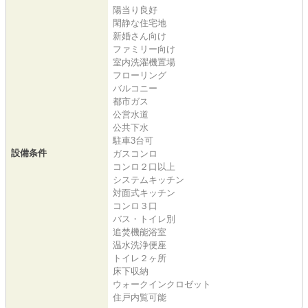
陽当り良好
閑静な住宅地
新婚さん向け
ファミリー向け
室内洗濯機置場
フローリング
バルコニー
都市ガス
公営水道
公共下水
駐車3台可
設備条件
ガスコンロ
コンロ２口以上
システムキッチン
対面式キッチン
コンロ３口
バス・トイレ別
追焚機能浴室
温水洗浄便座
トイレ２ヶ所
床下収納
ウォークインクロゼット
住戸内覧可能