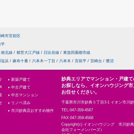
川崎市宮前区
前平
南北線
/
都営大江戸線
/
日比谷線
/
東急田園都市線
川塩浜
/
麻布十番
/
六本木一丁目
/
六本木
/
宮前平
/
宮崎台
/
鷺沼
妙典エリアでマンション・戸建て
介
新築戸建て
お探しなら、イオンハウジング市
声
中古戸建て
お任せください。
索
中古マンション
千葉県市川市妙典５丁目3-1 イオン市川妙
せ
リノベ済み
TEL:047-359-4567
市川妙典店おすすめ物件
FAX:047-359-4568
Copyright(c) イオンハウジング 市川
会社フォーメンバーズ）