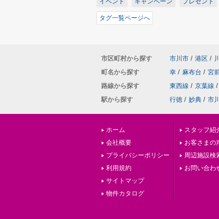
イベント
キャンペーン
プレゼント
タグ一覧ページへ
市区町村から探す
市川市
/
港区
/
町名から探す
幸
/
麻布台
/
宮
路線から探す
東西線
/
京葉線
/
駅から探す
行徳
/
妙典
/
市
ホーム
スタッフ紹
会社概要
お客さまの
プライバシーポリシー
周辺施設検
利用規約
お問い合わ
サイトマップ
物件カタログ