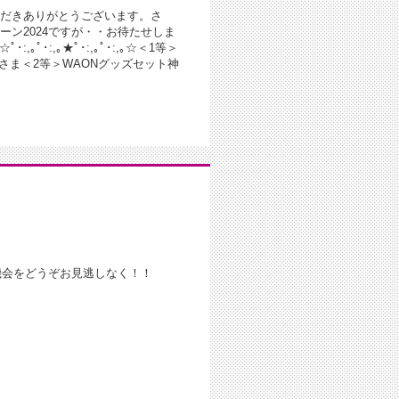
だきありがとうございます。さ
ン2024ですが・・お待たせしま
･:,｡ﾟ･:,｡★ﾟ･:,｡ﾟ･:,｡☆＜1等＞
 Hさま＜2等＞WAONグッズセット神
機会をどうぞお見逃しなく！！