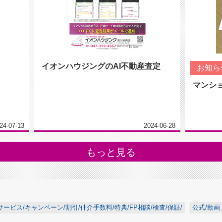
イオンハウジングのAI不動産査定
お知ら
マンシ
24-07-13
2024-06-28
もっと見る
サービス/キャンペーン/割引/仲介手数料/特典/FP相談/検査/保証/
公式/動画