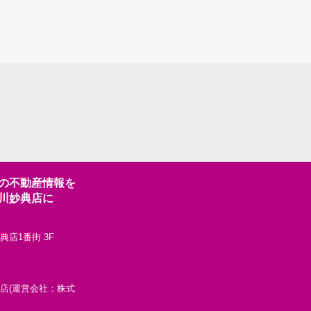
の不動産情報を
川妙典店に
典店1番街 3F
妙典店(運営会社：株式