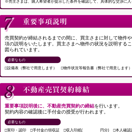
※売主さまは、購入希望者が提示した条件を確認して、具体的な交渉に入
売買契約が締結されるまでの間に、買主さまに対して物件や
項の説明をいたします。買主さまへ物件の状況を説明するこ
図られています。
必要なもの
□設備表（弊社で用意します）
□物件状況等報告書（弊社で用意します
重要事項説明後に、不動産売買契約の締結
を行います。
契約内容の確認後に手付金の授受が行われます。
必要なもの
□実印・認印
□手付金の領収証
□収入印紙( 円分)
□本人確認