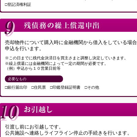
□登記済権利証
売却物件について購入時に金融機関から借入をしている場合
申込を行います。
※この日までに残代金決済日を買主さまと調整し決定していきます。
※繰上償還には金融機関によって一定の期間が必要です。
（例）申込から１０営業日前等
必要なもの
□銀行届出印
□住民票
□印鑑登録証明書
□その他
引渡し前にお引越しです。
公共施設へ連絡しライフライン停止の手続きを行います。