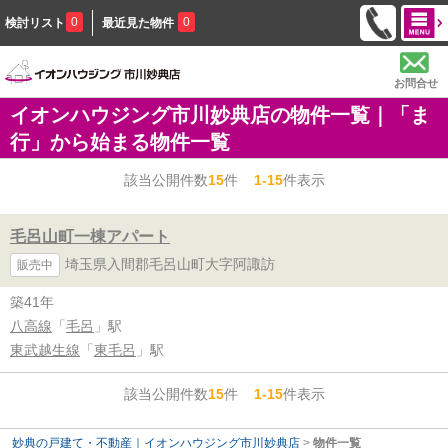
0
0
検討リスト
最近見た物件
お問合せ
イオンハウジング市川妙典店の物件一覧｜「ま
行」から始まる物件一覧
該当公開件数
15
件
1-15
件表示
毛呂山町一棟アパート
埼玉県入間郡毛呂山町大字阿諏訪
販売中
築41年
八高線
「
毛呂
」駅
東武越生線
「
東毛呂
」駅
該当公開件数
15
件
1-15
件表示
妙典の戸建て・不動産｜イオンハウジング市川妙典店
>
物件一覧