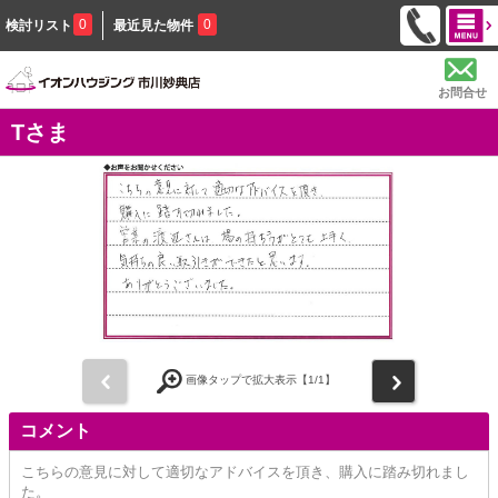
0
0
検討リスト
最近見た物件
お問合せ
Tさま
前
次
画像タップで拡大表示【
1
/1】
コメント
こちらの意見に対して適切なアドバイスを頂き、購入に踏み切れまし
た。