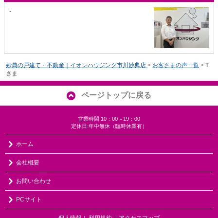
-
妙典の戸建て・不動産｜イオンハウジング市川妙典店
>
お客さまの声一覧
>
T
さま
ページトップに戻る
営業時間:10：00～19：00
定休日:年中無休（臨時休業有）
ホーム
会社概要
お問い合わせ
PCサイト
個人情報
利用規約
アクセスマップ
｜
｜