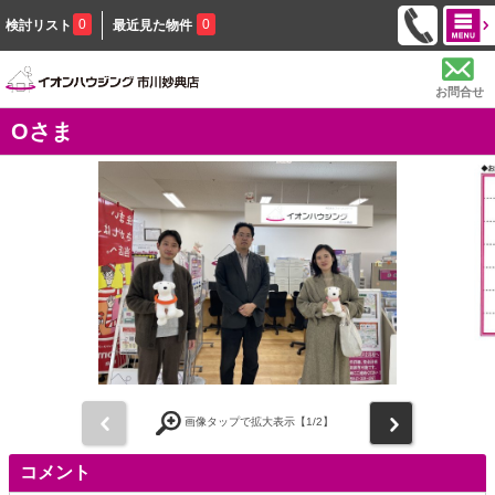
0
0
検討リスト
最近見た物件
お問合せ
Oさま
前
次
画像タップで拡大表示【
1
/2】
コメント