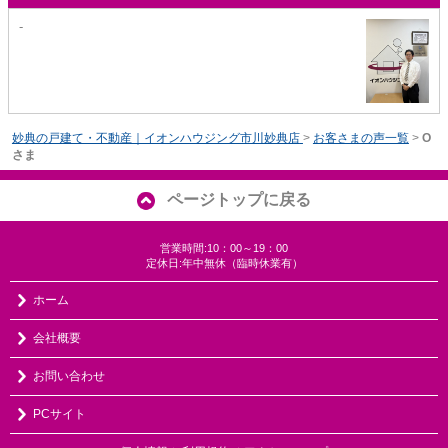
-
妙典の戸建て・不動産｜イオンハウジング市川妙典店
>
お客さまの声一覧
>
O
さま
ページトップに戻る
営業時間:10：00～19：00
定休日:年中無休（臨時休業有）
ホーム
会社概要
お問い合わせ
PCサイト