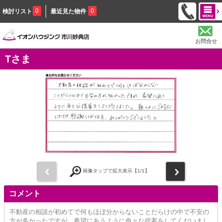
0
0
検討リスト
最近見た物件
お問合せ
Tさま
前
次
画像タップで拡大表示【
1
/1】
コメント
不動産の相談が初めてで何もほぼ分からないことだらけの中で不安の
方が多かったですが、希望にあうように色々な提案をしてくだいまし