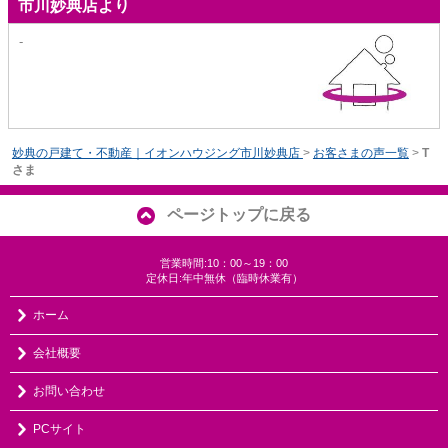
市川妙典店より
-
妙典の戸建て・不動産｜イオンハウジング市川妙典店
>
お客さまの声一覧
>
T
さま
ページトップに戻る
営業時間:10：00～19：00
定休日:年中無休（臨時休業有）
ホーム
会社概要
お問い合わせ
PCサイト