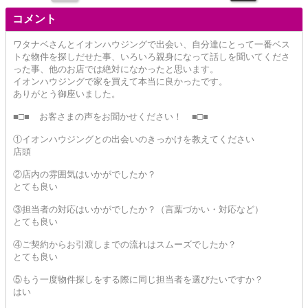
コメント
ワタナベさんとイオンハウジングで出会い、自分達にとって一番ベス
トな物件を探しだせた事、いろいろ親身になって話しを聞いてくださ
った事、他のお店では絶対になかったと思います。
イオンハウジングで家を買えて本当に良かったです。
ありがとう御座いました。
■□■ お客さまの声をお聞かせください！ ■□■
①イオンハウジングとの出会いのきっかけを教えてください
店頭
②店内の雰囲気はいかがでしたか？
とても良い
③担当者の対応はいかがでしたか？（言葉づかい・対応など）
とても良い
④ご契約からお引渡しまでの流れはスムーズでしたか？
とても良い
⑤もう一度物件探しをする際に同じ担当者を選びたいですか？
はい