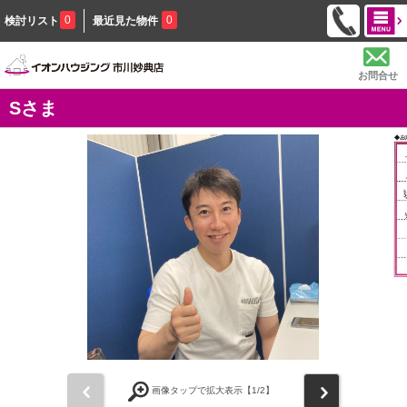
0
0
検討リスト
最近見た物件
お問合せ
Sさま
前
次
画像タップで拡大表示【
1
/2】