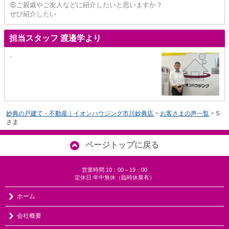
⑥ご親戚やご友人などに紹介したいと思いますか？
ぜひ紹介したい
担当スタッフ 渡邉学より
-
妙典の戸建て・不動産｜イオンハウジング市川妙典店
>
お客さまの声一覧
>
S
さま
ページトップに戻る
営業時間:10：00～19：00
定休日:年中無休（臨時休業有）
ホーム
会社概要