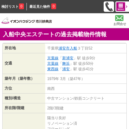
0
0
検討リスト
最近見た物件
お問合せ
入船中央エステートの過去掲載物件情報
所在地
千葉県
浦安市
入船
３丁目52
京葉線
「
新浦安
」駅 徒歩9分
交通
京葉線
「
舞浜
」駅 徒歩50分
東西線
「
浦安
」駅 徒歩41分
築年月（築年数）
1979年 3月（築47年）
方位
南西
種別/構造
中古マンション/鉄筋コンクリート
所在階/階建
2階/3階建
陽当り良好
リノベーション済
フローリング