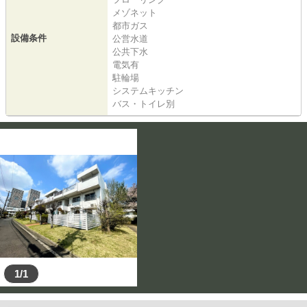
メゾネット
都市ガス
設備条件
公営水道
公共下水
電気有
駐輪場
システムキッチン
バス・トイレ別
1/1