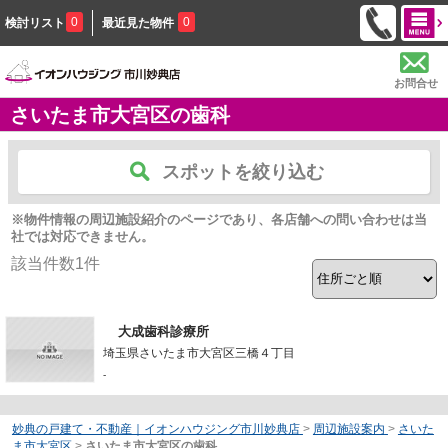
0
0
検討リスト
最近見た物件
お問合せ
さいたま市大宮区の歯科
スポットを絞り込む
※物件情報の周辺施設紹介のページであり、各店舗への問い合わせは当
社では対応できません。
該当件数
1
件
大成歯科診療所
埼玉県さいたま市大宮区三橋４丁目
-
妙典の戸建て・不動産｜イオンハウジング市川妙典店
>
周辺施設案内
>
さいた
ま市大宮区
>
さいたま市大宮区の歯科