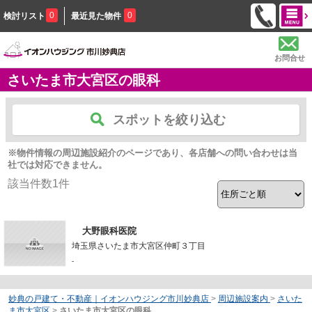
0
0
検討リスト
最近見た物件
お問合せ
さいたま市大宮区の眼科
スポットを絞り込む
※物件情報の周辺施設紹介のページであり、各店舗への問い合わせは当
社では対応できません。
該当件数
1
件
大野眼科医院
埼玉県さいたま市大宮区仲町３丁目
-
妙典の戸建て・不動産｜イオンハウジング市川妙典店
>
周辺施設案内
>
さいた
ま市大宮区
>
さいたま市大宮区の眼科