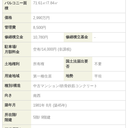
バルコニー面
71.61㎡/7.84㎡
積
価格
2,990万円
管理費
8,500円
修繕積立金
修繕積立基金
10,780円
-
駐車場/
空有/14,000円 (非課税)
月額料金
国土法届出要
土地権利
所有権
不要
否
用途地域
地勢
第一種住居
平坦
種別/構造
中古マンション/鉄骨鉄筋コンクリート
向き
南西
築年月
1981年 8月 (築45年)
所在階/
5階/ 9階建
階建