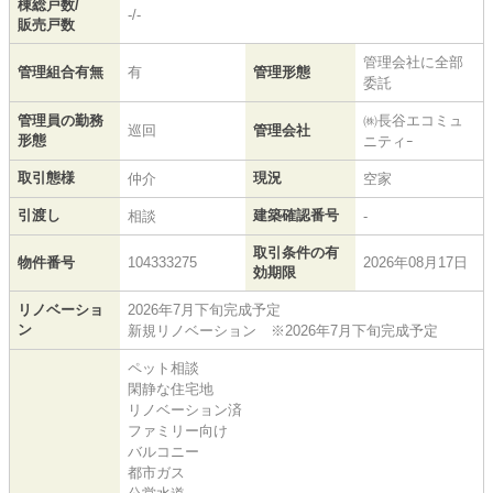
棟総戸数/
-/-
販売戸数
管理会社に全部
管理組合有無
有
管理形態
委託
管理員の勤務
㈱長谷エコミュ
巡回
管理会社
形態
ニティｰ
取引態様
現況
仲介
空家
引渡し
建築確認番号
相談
-
取引条件の有
物件番号
104333275
2026年08月17日
効期限
リノベーショ
2026年7月下旬完成予定
ン
新規リノベーション ※2026年7月下旬完成予定
ペット相談
閑静な住宅地
リノベーション済
ファミリー向け
バルコニー
都市ガス