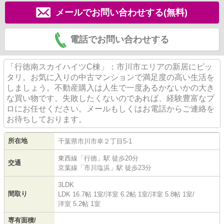
メールでお問い合わせする(無料)
電話でお問い合わせする
「行徳南スカイハイツC棟」：市川市エリアの新居にピッ
タリ。お気に入りの中古マンションで満足度の高い生活を
しましょう。不動産購入は人生で一度あるかないかの大き
な買い物です。失敗したくないのであれば、経験豊富なプ
ロにお任せください。メールもしくはお電話からご連絡を
お待ちしております。
所在地
千葉県
市川市
幸
２丁目5-1
東西線
「
行徳
」駅 徒歩20分
交通
京葉線
「
市川塩浜
」駅 徒歩23分
3LDK
間取り
LDK 16.7帖 1室
/
洋室 6.2帖 1室
/
洋室 5.8帖 1室
/
洋室 5.2帖 1室
専有面積/