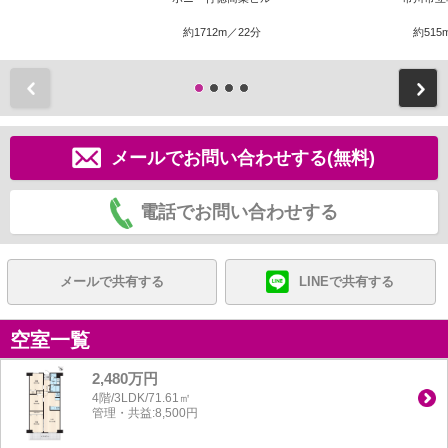
約1712m／22分
約515
前
メールでお問い合わせする(無料)
電話でお問い合わせする
メールで共有する
LINEで共有する
空室一覧
2,480万円
4階/3LDK/71.61㎡
管理・共益:8,500円