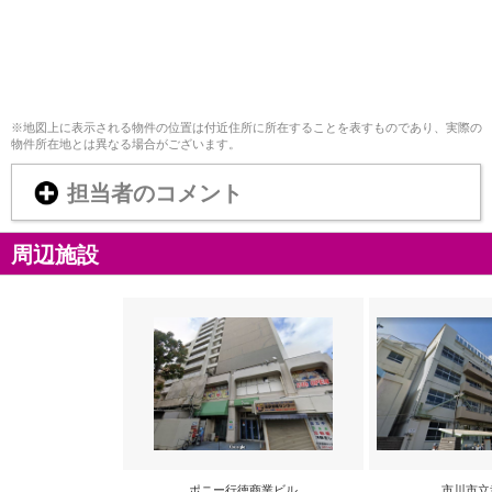
※地図上に表示される物件の位置は付近住所に所在することを表すものであり、実際の
物件所在地とは異なる場合がございます。
担当者のコメント
周辺施設
ポニー行徳商業ビル
市川市立