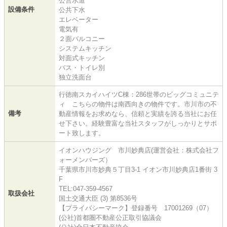
公営水道
設備条件
公共下水
エレベーター
電気有
２面バルコニー
システムキッチン
対面式キッチン
バス・トイレ別
独立洗面台
行徳南スカイハイツC棟：286世帯のビッグコミュニテ
ィ こちらの物件は南西向きの物件です。市川市の不
備考
動産情報をお求めなら、信頼と実績を誇る当社にお任
せ下さい。経験豊富な当社スタッフがしっかりとサポ
ート致します。
イオンハウジング 市川妙典店(運営会社：株式会社フ
ォーメンバーズ）
千葉県市川市妙典５丁目3-1 イオン市川妙典店1番街 3
F
TEL:047-359-4567
取扱会社
国土交通大臣 (3) 第8536号
【プライバシーマーク】登録番号 17001269（07）
(公社)首都圏不動産公正取引協議会