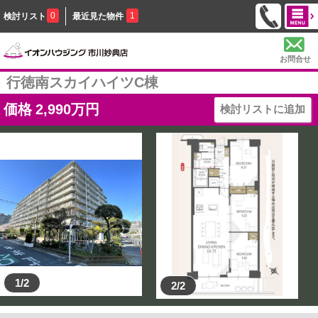
0
1
検討リスト
最近見た物件
お問合せ
行徳南スカイハイツC棟
価格
2,990
万円
検討リストに追加
1/2
2/2