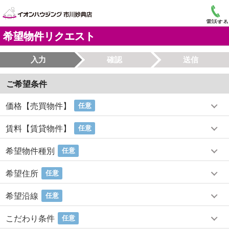
電話する
希望物件リクエスト
入力
確認
送信
ご希望条件
価格【売買物件】
任意
賃料【賃貸物件】
任意
希望物件種別
任意
希望住所
任意
希望沿線
任意
こだわり条件
任意