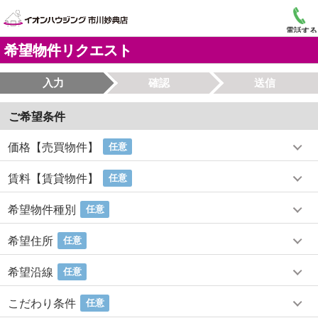
電話する
希望物件リクエスト
入力
確認
送信
ご希望条件
価格【売買物件】
任意
賃料【賃貸物件】
任意
希望物件種別
任意
希望住所
任意
希望沿線
任意
こだわり条件
任意