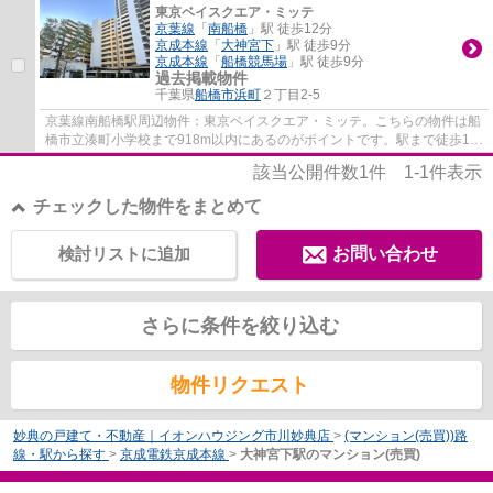
東京ベイスクエア・ミッテ
京葉線
「
南船橋
」駅 徒歩12分
京成本線
「
大神宮下
」駅 徒歩9分
京成本線
「
船橋競馬場
」駅 徒歩9分
過去掲載物件
千葉県
船橋市
浜町
２丁目2-5
京葉線南船橋駅周辺物件：東京ベイスクエア・ミッテ。こちらの物件は船
橋市立湊町小学校まで918m以内にあるのがポイントです。駅まで徒歩12
分でアクセス可能です。この物件は20階建て...
該当公開件数
1
件
1-1
件表示
チェックした物件をまとめて
検討リストに追加
お問い合わせ
さらに条件を絞り込む
物件リクエスト
妙典の戸建て・不動産｜イオンハウジング市川妙典店
>
(マンション(売買))路
線・駅から探す
>
京成電鉄京成本線
>
大神宮下駅のマンション(売買)