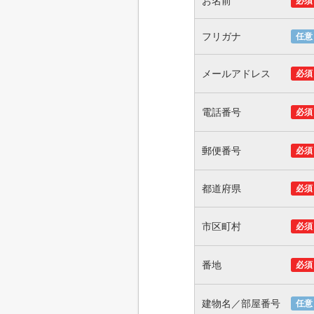
お名前
必須
フリガナ
任意
メールアドレス
必須
電話番号
必須
郵便番号
必須
都道府県
必須
市区町村
必須
番地
必須
建物名／部屋番号
任意