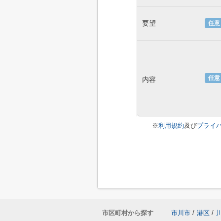
要望
任意
任意
内容
※
利用規約
及び
プライ
市区町村から探す
市川市
/
港区
/