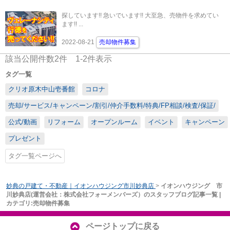
探しています!! 急いでいます!! 大至急、売物件を求めてい
ます!! ...
2022-08-21
売却物件募集
該当公開件数
2
件
1-2
件表示
タグ一覧
クリオ原木中山壱番館
コロナ
売却/サービス/キャンペーン/割引/仲介手数料/特典/FP相談/検査/保証/
公式/動画
リフォーム
オープンルーム
イベント
キャンペーン
プレゼント
タグ一覧ページへ
妙典の戸建て・不動産｜イオンハウジング市川妙典店
>
イオンハウジング 市
川妙典店(運営会社：株式会社フォーメンバーズ）のスタッフブログ記事一覧 |
カテゴリ:売却物件募集
ページトップに戻る