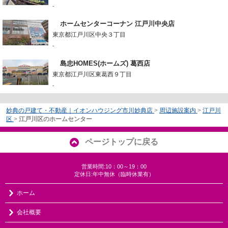
-
ホームセンターコーナン 江戸川中央店
東京都江戸川区中央３丁目
-
島忠HOMES(ホームズ) 葛西店
東京都江戸川区東葛西９丁目
-
妙典の戸建て・不動産｜イオンハウジング市川妙典店
>
周辺施設案内
>
江戸川
区
>
江戸川区のホームセンター
ページトップに戻る
営業時間:10：00～19：00
定休日:年中無休（臨時休業有）
ホーム
会社概要