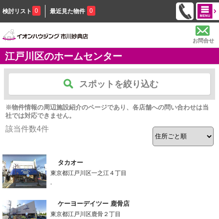
0
0
検討リスト
最近見た物件
お問合せ
江戸川区のホームセンター
スポットを絞り込む
※物件情報の周辺施設紹介のページであり、各店舗への問い合わせは当
社では対応できません。
該当件数
4
件
タカオー
東京都江戸川区一之江４丁目
-
ケーヨーデイツー 鹿骨店
東京都江戸川区鹿骨２丁目