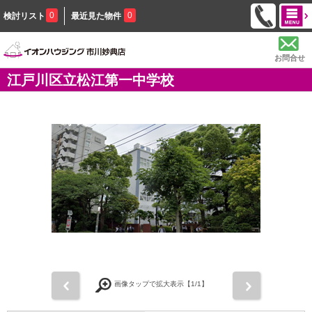
0
0
検討リスト
最近見た物件
お問合せ
江戸川区立松江第一中学校
前
次
画像タップで拡大表示【
1
/1】