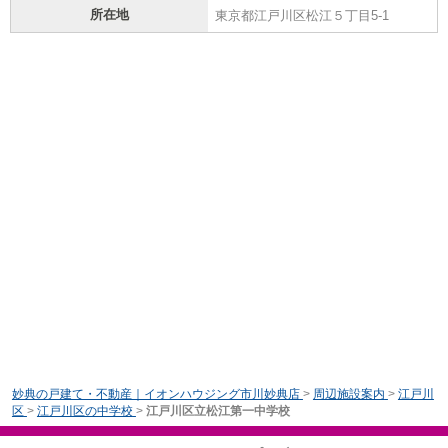
所在地
東京都江戸川区松江５丁目5-1
妙典の戸建て・不動産｜イオンハウジング市川妙典店
>
周辺施設案内
>
江戸川
区
>
江戸川区の中学校
>
江戸川区立松江第一中学校