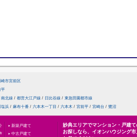
川崎市宮前区
前平
南北線
/
都営大江戸線
/
日比谷線
/
東急田園都市線
川塩浜
/
麻布十番
/
六本木一丁目
/
六本木
/
宮前平
/
宮崎台
/
鷺沼
妙典エリアでマンション・戸建て
介
新築戸建て
お探しなら、イオンハウジング市
声
中古戸建て