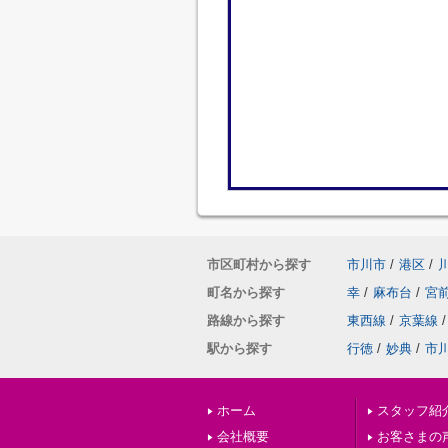
市区町村から探す
市川市
/
港区
/
町名から探す
幸
/
麻布台
/
宮
路線から探す
東西線
/
京葉線
/
駅から探す
行徳
/
妙典
/
市
ホーム
スタッフ紹
会社概要
お客さまの