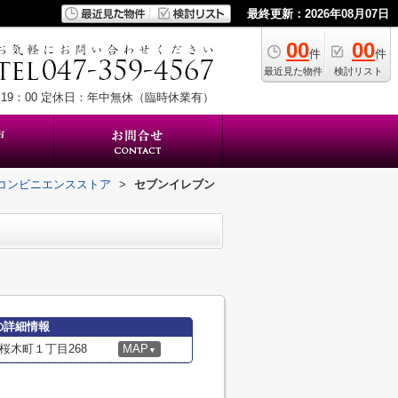
最終更新：2026年08月07日
00
00
件
件
最近見た物件
検討リスト
19：00
定休日：年中無休（臨時休業有）
コンビニエンスストア
>
セブンイレブン
の詳細情報
桜木町１丁目268
MAP
▼