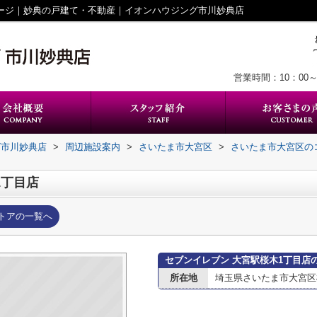
ページ｜妙典の戸建て・不動産｜イオンハウジング市川妙典店
営業時間：10：00～
グ市川妙典店
>
周辺施設案内
>
さいたま市大宮区
>
さいたま市大宮区の
1丁目店
トアの一覧へ
セブンイレブン 大宮駅桜木1丁目店
所在地
埼玉県さいたま市大宮区