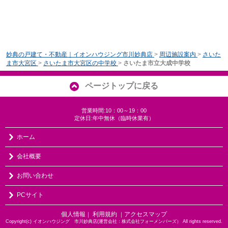
妙典の戸建て・不動産｜イオンハウジング市川妙典店
>
周辺施設案内
>
さいた
ま市大宮区
>
さいたま市大宮区の中学校
>
さいたま市立大成中学校
ページトップに戻る
営業時間:10：00～19：00
定休日:年中無休（臨時休業有）
ホーム
会社概要
お問い合わせ
PCサイト
個人情報
利用規約
アクセスマップ
｜
｜
Copyright(c) イオンハウジング 市川妙典店(運営会社：株式会社フォーメンバーズ） All rights reserved.