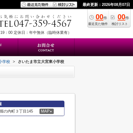
最終更新：2026年08月07日
00
00
件
件
最近見た物件
検討リスト
19：00
定休日：年中無休（臨時休業有）
小学校
>
さいたま市立大宮東小学校
報
堀の内町３丁目145
MAP
▼