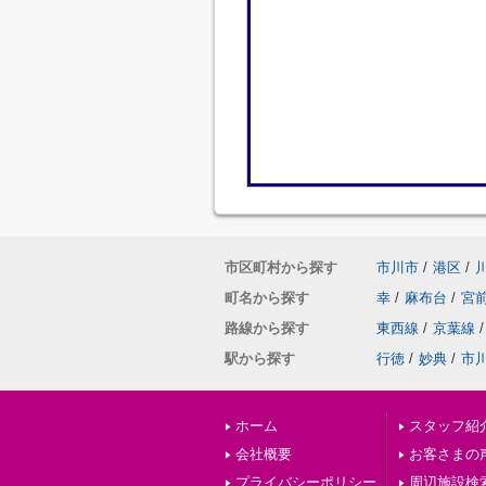
市区町村から探す
市川市
/
港区
/
町名から探す
幸
/
麻布台
/
宮
路線から探す
東西線
/
京葉線
/
駅から探す
行徳
/
妙典
/
市
ホーム
スタッフ紹
会社概要
お客さまの
プライバシーポリシー
周辺施設検