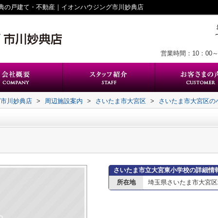
典の戸建て・不動産｜イオンハウジング市川妙典店
営業時間：10：00～
グ市川妙典店
>
周辺施設案内
>
さいたま市大宮区
>
さいたま市大宮区の
さいたま市立大宮東小学校の詳細情
所在地
埼玉県さいたま市大宮区