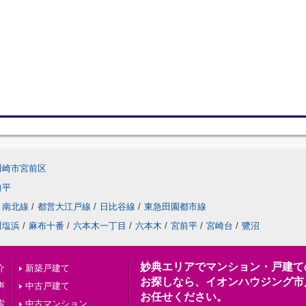
川崎市宮前区
前平
南北線
/
都営大江戸線
/
日比谷線
/
東急田園都市線
川塩浜
/
麻布十番
/
六本木一丁目
/
六本木
/
宮前平
/
宮崎台
/
鷺沼
妙典エリアでマンション・戸建て
介
新築戸建て
お探しなら、イオンハウジング市
声
中古戸建て
お任せください。
索
中古マンション