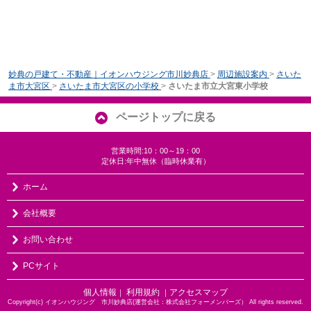
妙典の戸建て・不動産｜イオンハウジング市川妙典店
>
周辺施設案内
>
さいた
ま市大宮区
>
さいたま市大宮区の小学校
>
さいたま市立大宮東小学校
ページトップに戻る
営業時間:10：00～19：00
定休日:年中無休（臨時休業有）
ホーム
会社概要
お問い合わせ
PCサイト
個人情報
利用規約
アクセスマップ
｜
｜
Copyright(c) イオンハウジング 市川妙典店(運営会社：株式会社フォーメンバーズ） All rights reserved.