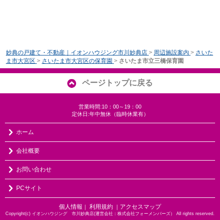
妙典の戸建て・不動産｜イオンハウジング市川妙典店
>
周辺施設案内
>
さいた
ま市大宮区
>
さいたま市大宮区の保育園
>
さいたま市立三橋保育園
ページトップに戻る
営業時間:10：00～19：00
定休日:年中無休（臨時休業有）
ホーム
会社概要
お問い合わせ
PCサイト
個人情報
利用規約
アクセスマップ
｜
｜
Copyright(c) イオンハウジング 市川妙典店(運営会社：株式会社フォーメンバーズ） All rights reserved.